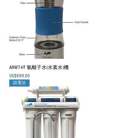
ARWT-HT 氫離子水(水素水)機
價格
US$699.00
請電洽