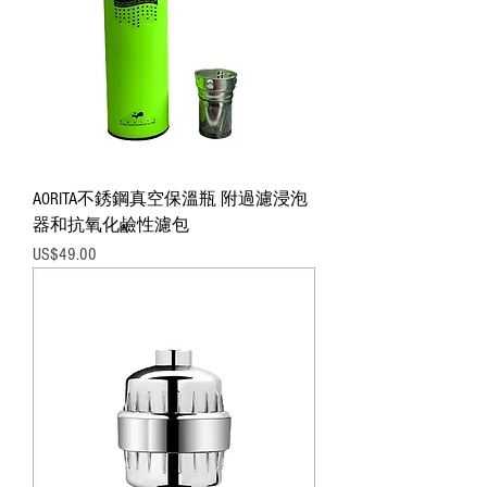
AORITA不銹鋼真空保溫瓶 附過濾浸泡
器和抗氧化鹼性濾包
價格
US$49.00