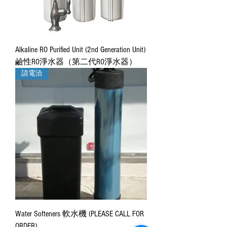
Alkaline RO Purified Unit (2nd Generation Unit)
鹼性RO淨水器（第二代RO淨水器）
請電洽
Water Softeners 軟水機 (PLEASE CALL FOR
ORDER)