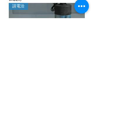
請電洽
Potable Water Ion Exchanger System (PLEASE
CALL FOR ORDER)
請電洽